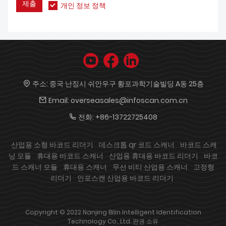
제출
개인 정보 정책
주소:
중국 난징시 쉬안우구 황포과학기술빌딩 A동 25층
Email:
overseasales@infoscan.com.cn
전화:
+86-13722725408
산업용 소형 바코드 리더기
데스크톱 qr 코드 스캐너
바코드 스캐
닝 모듈
휴대용 바코드 스캐너
산업용 휴대용 바코드 리더기
바코
드 스캐너 모듈
휴대용 스캐너
무선 비티 산업용 스캐너
고정형
리더기
인포스캔 산업용 바코드 리더기
Copyright © 2022 Nanjing Bilin Intelligent Identification
Technology Co., Ltd. 판권 소유