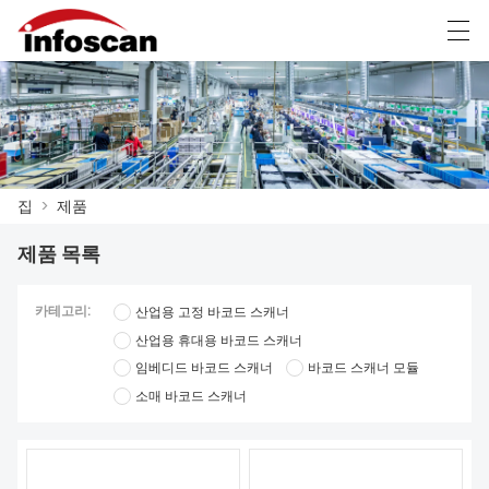
العربية
中文
Deutsch
Ελληνική γλώσσα
집
>
제품
집
제품 목록
제품
소식
카테고리:
산업용 고정 바코드 스캐너
산업용 휴대용 바코드 스캐너
공장 쇼
임베디드 바코드 스캐너
바코드 스캐너 모듈
소매 바코드 스캐너
문의하기
회사 소개