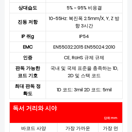
상대습도
5% ~ 95% 비응결
10~55Hz: 복진폭 2.5mm/X, Y, Z 방
진동 저항
향 3시간
IP 쥐
g
IP54
EMC
EN55032:2015 EN55024:2010
인증
CE, RoHS 규제 규제
판독 가능한
국내 및 국제 표준을 충족하는 1D,
코드 기호
2D 및 스택 코드
최대 판독 정
1D 코드: 3mil 2D 코드: 5mil
확도
독서 거리와 시야
단위: mm
바코드 사양
가장 가까운
가장 먼