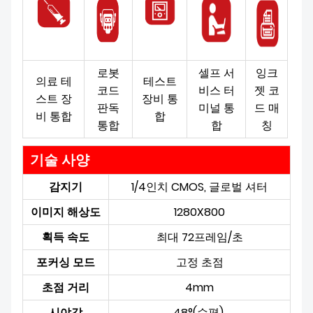
로봇
셀프 서
잉크
의료 테
테스트
코드
비스 터
젯 코
스트 장
장비 통
판독
미널 통
드 매
비 통합
합
통합
합
칭
기술 사양
감지기
1/4인치 CMOS, 글로벌 셔터
이미지 해상도
1280X800
획득 속도
최대 72프레임/초
포커싱 모드
고정 초점
초점 거리
4mm
시야각
48°(수평)