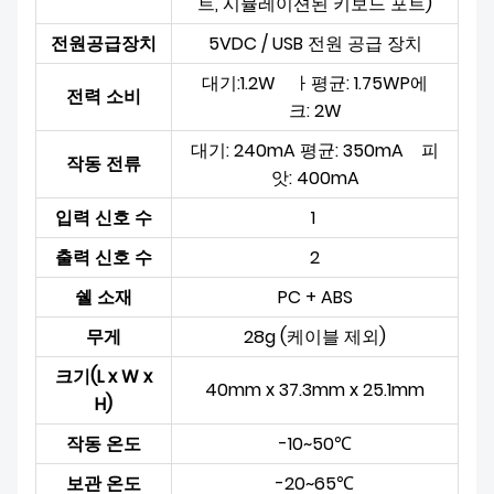
트, 시뮬레이션된 키보드 포트)
전원공급장치
5VDC / USB 전원 공급 장치
대기:
1.2W
ㅏ
평균:
1.75WP
에
전력 소비
크:
2W
대기: 240mA 평균: 350mA
피
작동 전류
앗
: 400mA
입력 신호 수
1
출력 신호 수
2
쉘 소재
PC + ABS
무게
28g
(케이블 제외)
크기(L x W x
40mm x 37.3mm x 25.1mm
H)
작동 온도
-10~50℃
보관 온도
-20~65℃