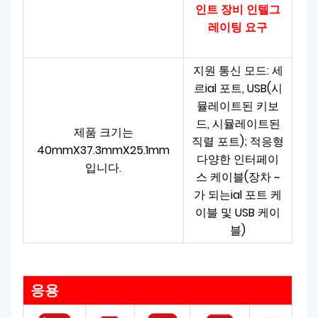
인트 장비 인텔
그
레이팅 요구
지원 통신 모드: 세
르
ial 포트, USB(시
뮬레이트된 키보
드, 시뮬레이트된
제품 크기는
직렬 포트); 적응형
40mmX37.3mmX25.1mm
다양한 인터페이
입니다.
스
케이블(
장차 ~
가 되는
ial 포트 케
이블 및 USB 케이
블
)
응용