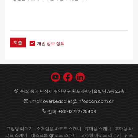
제출
개인 정보 정책
주소:
중국 난징시 쉬안우구 황포과학기술빌딩 A동 25층
Email:
overseasales@infoscan.com.cn
전화:
+86-13722725408
고정형 리더기
소매점용 바코드 스캐너
휴대용 스캐너
휴대용 바
코드 스캐너
데스크톱 qr 코드 스캐너
고정형 바코드 리더기
인포