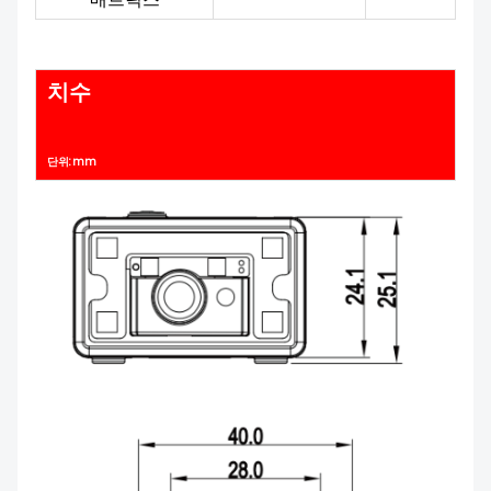
치수
단위: mm