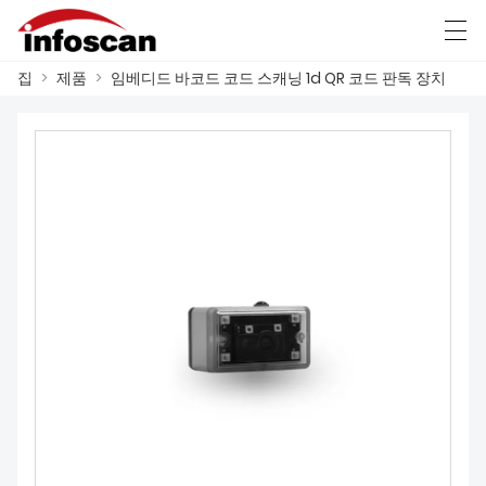
집
>
제품
>
임베디드 바코드 코드 스캐닝 1d QR 코드 판독 장치
العربية
中文
Deutsch
Ελληνική γλώσσα
집
제품
소식
공장 쇼
문의하기
회사 소개