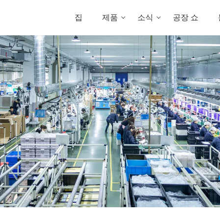
집
제품
소식
공장 쇼