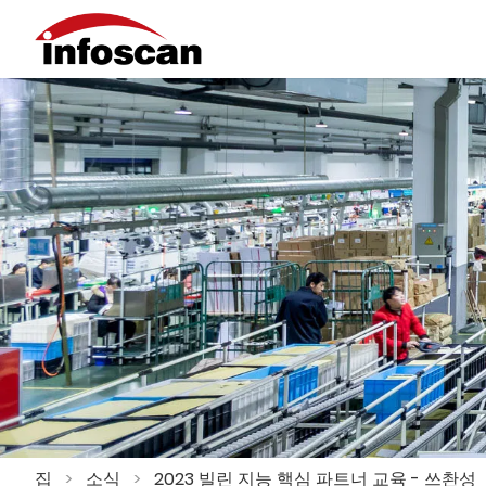
집
>
소식
>
2023 빌린 지능 핵심 파트너 교육 - 쓰촨성