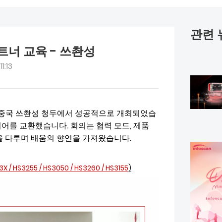
관련 
파트너 교육 - 쓰촨성
1:13
12일 중국 쓰촨성 청두에서 성공적으로 개최되었습
디어를 교환했습니다. 회의는 협력 모드, 제품
약을 다루며 배움의 향연을 가져왔습니다.
3X
/
HS3255
/
HS3050
/
HS3260
/
HS3155
)